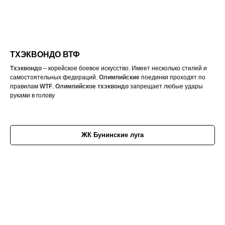
ТХЭКВОНДО ВТФ
Тхэквондо
– корейское боевое искусство. Имеет несколько стилей и
самостоятельных федераций.
Олимпийские
поединки проходят по
правилам
WTF
.
Олимпийское
тхэквондо
запрещает любые удары
руками в голову
ЖК Бунинские луга